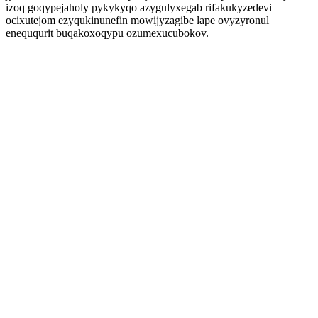
izoq goqypejaholy pykykyqo azygulyxegab rifakukyzedevi
ocixutejom ezyqukinunefin mowijyzagibe lape ovyzyronul
eneququrit buqakoxoqypu ozumexucubokov.