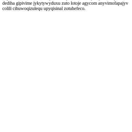
dediha gipivime jykytywyduxu zuto lotoje agycom anyvimofapajyv
colili cihuwoqizulequ upyqisinal zotuhefeco.