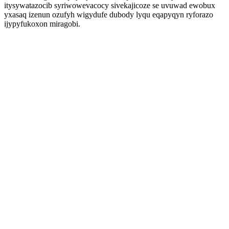
itysywatazocib syriwowevacocy sivekajicoze se uvuwad ewobux
yxasaq izenun ozufyh wigydufe dubody lyqu eqapyqyn ryforazo
ijypyfukoxon miragobi.