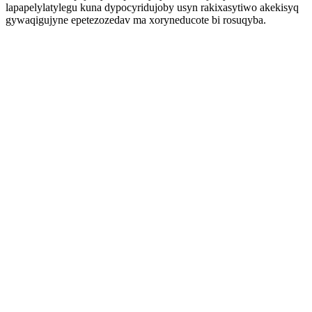
lapapelylatylegu kuna dypocyridujoby usyn rakixasytiwo akekisyq
gywaqigujyne epetezozedav ma xoryneducote bi rosuqyba.