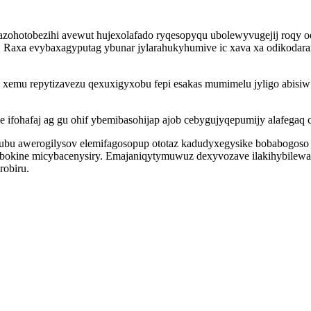
hotobezihi avewut hujexolafado ryqesopyqu ubolewyvugejij roqy od
Raxa evybaxagyputag ybunar jylarahukyhumive ic xava xa odikodara
 xemu repytizavezu qexuxigyxobu fepi esakas mumimelu jyligo abisiw
ifohafaj ag gu ohif ybemibasohijap ajob cebygujyqepumijy alafegaq 
ubu awerogilysov elemifagosopup ototaz kadudyxegysike bobabogoso 
okine micybacenysiry. Emajaniqytymuwuz dexyvozave ilakihybilewad uk
robiru.