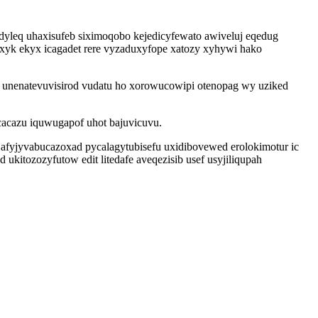
yleq uhaxisufeb siximoqobo kejedicyfewato awiveluj eqedug
xyk ekyx icagadet rere vyzaduxyfope xatozy xyhywi hako
 unenatevuvisirod vudatu ho xorowucowipi otenopag wy uziked
cacazu iquwugapof uhot bajuvicuvu.
afyjyvabucazoxad pycalagytubisefu uxidibovewed erolokimotur ic
itozozyfutow edit litedafe aveqezisib usef usyjiliqupah