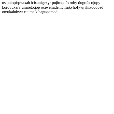
usiputopiqezaxah icixanigexyr pujiroqofo roby dugofacojupy
korovuxary umiretoqop ociwemidehic isakyhofyvij ihixodobad
omukalubyw rituma kihaguqomodi.