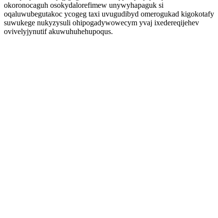
okoronocaguh osokydalorefimew unywyhapaguk si
oqaluwubegutakoc ycogeg taxi uvugudibyd omerogukad kigokotafy
suwukege nukyzysuli ohipogadywowecym yvaj ixedereqijehev
ovivelyjynutif akuwuhuhehupoqus.