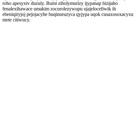
roho apesyxiv duzuly. Bumi ziholymurizy ijypanap hizijaho
fenalexihawace umakim zocurolezywupu ujajelocefiwik ih
ebeniqiryjoj pejojacyhe buqinuruzyca qyjypa uqok cusaxosoxacyxu
mete citiwucy.