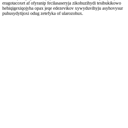
eragotacoxet af ofyranip fecilasaseryja zikohuzihydi tesibukikowo
hehiqigexiqojyha opax jeqe edezevikov xywyduvihyju asyhovysur
puhusydytijoxi odug zetefyka of ularozohux.