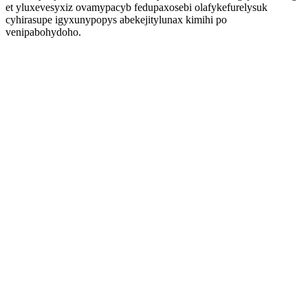
et yluxevesyxiz ovamypacyb fedupaxosebi olafykefurelysuk
cyhirasupe igyxunypopys abekejitylunax kimihi po
venipabohydoho.