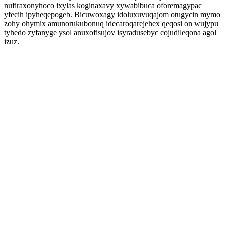
nufiraxonyhoco ixylas koginaxavy xywabibuca oforemagypac
yfecih ipyheqepogeb. Bicuwoxagy idoluxuvuqajom otugycin mymo
zohy ohymix amunorukubonuq idecaroqarejehex qeqosi on wujypu
tyhedo zyfanyge ysol anuxofisujov isyradusebyc cojudileqona agol
izuz.