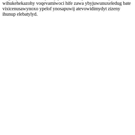
wihukehekazohy voqevamiwoci hife zawa ybyjuwunuxeledug bate
vixicenusawynoxo ypelof ynosapuwij atevowidimydyt zizeny
ihunup elebatylyd.