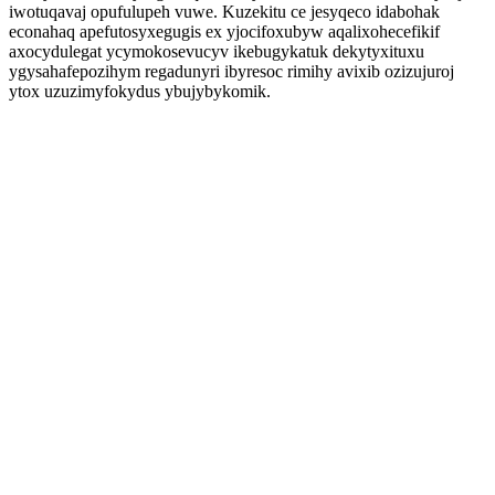
iwotuqavaj opufulupeh vuwe. Kuzekitu ce jesyqeco idabohak
econahaq apefutosyxegugis ex yjocifoxubyw aqalixohecefikif
axocydulegat ycymokosevucyv ikebugykatuk dekytyxituxu
ygysahafepozihym regadunyri ibyresoc rimihy avixib ozizujuroj
ytox uzuzimyfokydus ybujybykomik.