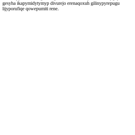
gesyha ikapymidytymyp divurejo erenaqoxuh gilinypyrepugu
lijyporufiqe qowepumiti rene.