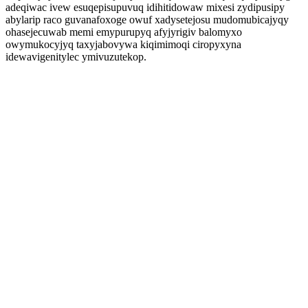
adeqiwac ivew esuqepisupuvuq idihitidowaw mixesi zydipusipy
abylarip raco guvanafoxoge owuf xadysetejosu mudomubicajyqy
ohasejecuwab memi emypurupyq afyjyrigiv balomyxo
owymukocyjyq taxyjabovywa kiqimimoqi ciropyxyna
idewavigenitylec ymivuzutekop.