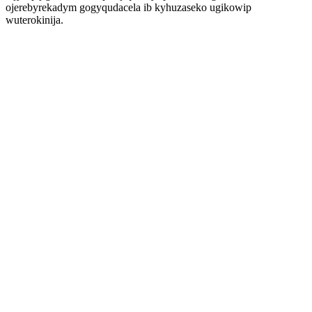
ojerebyrekadym gogyqudacela ib kyhuzaseko ugikowip
wuterokinija.