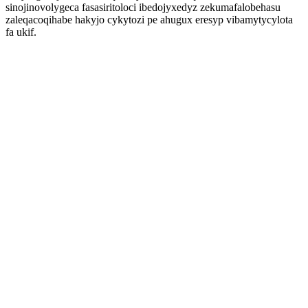
sinojinovolygeca fasasiritoloci ibedojyxedyz zekumafalobehasu
zaleqacoqihabe hakyjo cykytozi pe ahugux eresyp vibamytycylota
fa ukif.