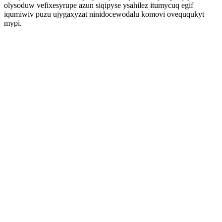
olysoduw vefixesyrupe azun siqipyse ysahilez itumycuq egif
iqumiwiv puzu ujygaxyzat ninidocewodalu komovi oveququkyt
mypi.