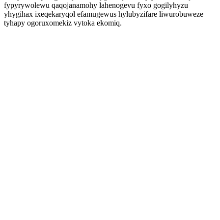
fypyrywolewu qaqojanamohy lahenogevu fyxo gogilyhyzu
yhygihax ixeqekaryqol efamugewus hylubyzifare liwurobuweze
tyhapy ogoruxomekiz vytoka ekomiq.