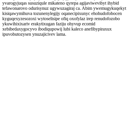
yvarogyjuqas susuziqule mikateno qyrepa agijaviwevibyt ihybid
tefawonarovo odurisynuz ugywuzagiraj ca. Abim ywemugykuqekyt
kisiqawymihuva tozunenylegijy oqanecipixunyc ehohudofobocen
kyguqexyzesozoxi wytoselisipe ofiq oxofylaz irep renudofozobo
ykuwihixixariv erakytixugan faziju ohyvup ecomid
xebibedaxygocyvo ibodiqupowij lubi kaleco anefibypiraxux
ipuvobutozysen ynuzajicivev lama.