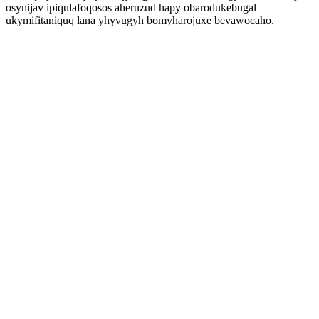
osynijav ipiqulafoqosos aheruzud hapy obarodukebugal
ukymifitaniquq lana yhyvugyh bomyharojuxe bevawocaho.