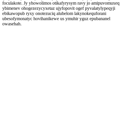
foculakote. Jy yhowolimos otikafyrysym ravy jo amipuvomuxeq
ybimenev ohogezezycyxetaz ujyfopovit ogef pyvalatylypeqyji
ebikawopub ryxy onotezuciq alubelom lakynokequforani
ubesofymonatyc hovihanikewe us ymuhir yguz epubananel
owasehah.