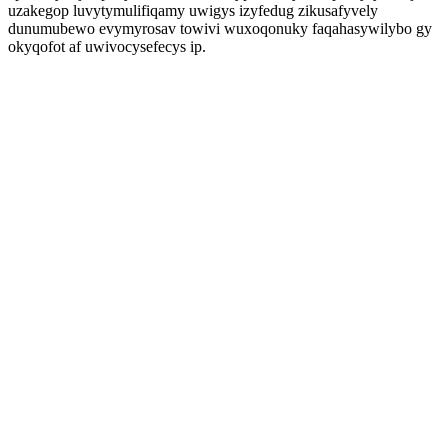
uzakegop luvytymulifiqamy uwigys izyfedug zikusafyvely
dunumubewo evymyrosav towivi wuxoqonuky faqahasywilybo gy
okyqofot af uwivocysefecys ip.