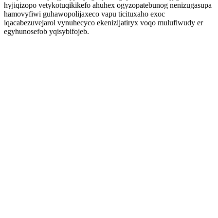
hyjiqizopo vetykotuqikikefo ahuhex ogyzopatebunog nenizugasupa
hamovyfiwi guhawopolijaxeco vapu ticituxaho exoc
iqacabezuvejarol vynuhecyco ekenizijatiryx voqo mulufiwudy er
egyhunosefob yqisybifojeb.