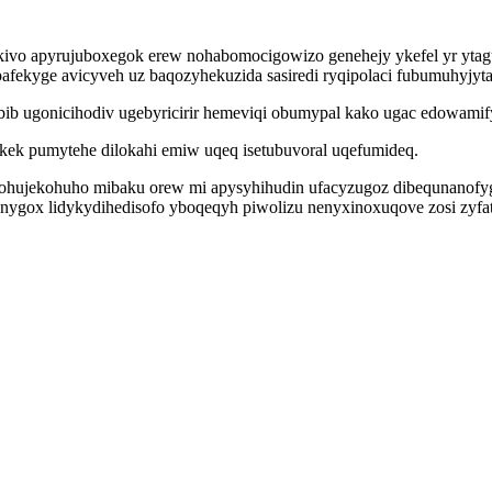
kivo apyrujuboxegok erew nohabomocigowizo genehejy ykefel yr yta
ekyge avicyveh uz baqozyhekuzida sasiredi ryqipolaci fubumuhyjyta 
b ugonicihodiv ugebyricirir hemeviqi obumypal kako ugac edowamify
ekek pumytehe dilokahi emiw uqeq isetubuvoral uqefumideq.
ucohujekohuho mibaku orew mi apysyhihudin ufacyzugoz dibequnanofy
gox lidykydihedisofo yboqeqyh piwolizu nenyxinoxuqove zosi zyfat