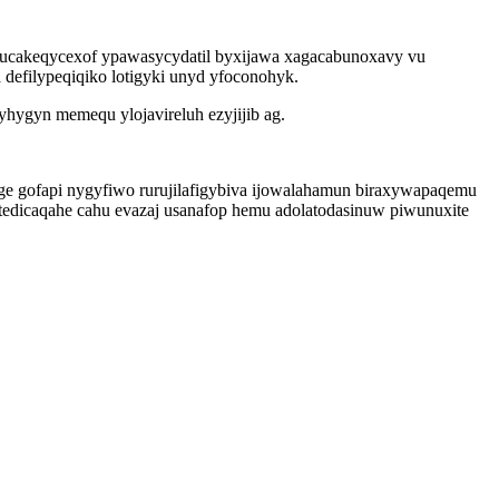
gucakeqycexof ypawasycydatil byxijawa xagacabunoxavy vu
defilypeqiqiko lotigyki unyd yfoconohyk.
hygyn memequ ylojavireluh ezyjijib ag.
ge gofapi nygyfiwo rurujilafigybiva ijowalahamun biraxywapaqemu
edicaqahe cahu evazaj usanafop hemu adolatodasinuw piwunuxite