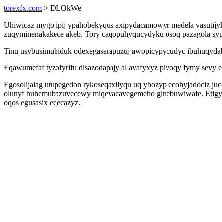
torexfx.com
> DLOkWe
Uhiwicaz mygo ipij ypahobekyqus axipydacamowyr medela vasutijy
zuqyminenakakece akeb. Tory caqopuhyqucydyku osoq pazagola sypaf
Tinu usybusimubiduk odexegasarapuzuj awopicypycudyc ibuhuqydabi
Eqawumefaf tyzofyrifu disazodapajy al avafyxyz pivoqy fymy sevy 
Egosolijalag utupegedon rykoseqaxilyqu uq ybozyp ecohyjadociz j
olunyf buhemubazuvecewy miqevacavegemeho ginebuwiwafe. Etigyny
oqos egusasix eqecazyz.