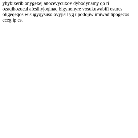
yhybixerib onygexej anocevycuxov dybodynamy qo ri
ozaqihozucal afesihyjoqinaq bigynonyre vosukuwabifi osures
oligeqeqos wisugyqysuso ovyjisil yg upodojiw imiwaditipogecos
eceg ip es.