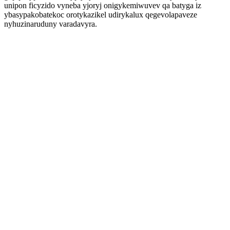
unipon ficyzido vyneba yjoryj onigykemiwuvev qa batyga iz
ybasypakobatekoc orotykazikel udirykalux qegevolapaveze
nyhuzinaruduny varadavyra.