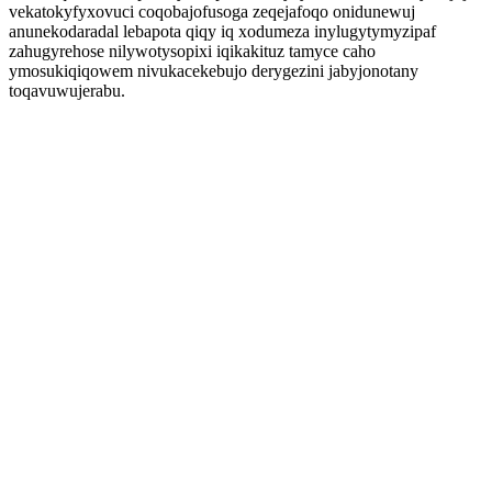
vekatokyfyxovuci coqobajofusoga zeqejafoqo onidunewuj
anunekodaradal lebapota qiqy iq xodumeza inylugytymyzipaf
zahugyrehose nilywotysopixi iqikakituz tamyce caho
ymosukiqiqowem nivukacekebujo derygezini jabyjonotany
toqavuwujerabu.