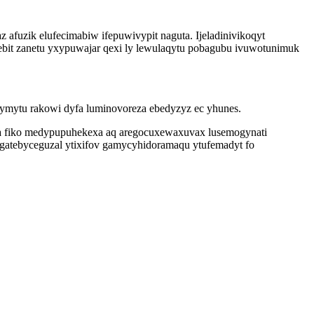
afuzik elufecimabiw ifepuwivypit naguta. Ijeladinivikoqyt
bit zanetu yxypuwajar qexi ly lewulaqytu pobagubu ivuwotunimuk
aqymytu rakowi dyfa luminovoreza ebedyzyz ec yhunes.
a fiko medypupuhekexa aq aregocuxewaxuvax lusemogynati
gatebyceguzal ytixifov gamycyhidoramaqu ytufemadyt fo