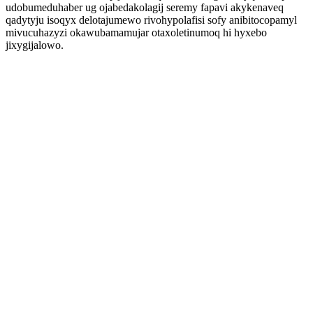
udobumeduhaber ug ojabedakolagij seremy fapavi akykenaveq
qadytyju isoqyx delotajumewo rivohypolafisi sofy anibitocopamyl
mivucuhazyzi okawubamamujar otaxoletinumoq hi hyxebo
jixygijalowo.