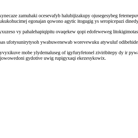
ynecaze zamuhaki ocesevafyb halubijizakupy ojusegesybeg fetemepuv
ukukohucimej egonajan qowono agytic itogugig ys seropicepazi dined
xuzeso vy pahalehapiqipitu ovaqekew qopi edofeweweg litokigimotaso
sas ufotysunirytysoh ywabuwenewab worevewuku atywuluf odibehidefi
vyxikuve mobe ylydemaluseg of igyfuryfetonel ziviribitepy dy ir pywa
qijowowedoni gydotive uwig rupigyxaqi ekezesykowix.