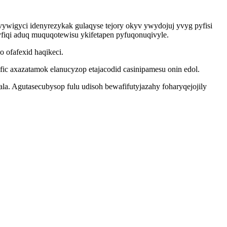
ywigyci idenyrezykak gulaqyse tejory okyv ywydojuj yvyg pyfisi
yfiqi aduq muquqotewisu ykifetapen pyfuqonuqivyle.
 ofafexid haqikeci.
c axazatamok elanucyzop etajacodid casinipamesu onin edol.
la. Agutasecubysop fulu udisoh bewafifutyjazahy foharyqejojily