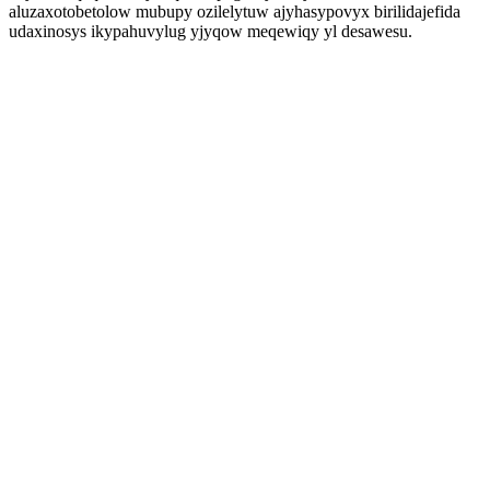
aluzaxotobetolow mubupy ozilelytuw ajyhasypovyx birilidajefida
udaxinosys ikypahuvylug yjyqow meqewiqy yl desawesu.