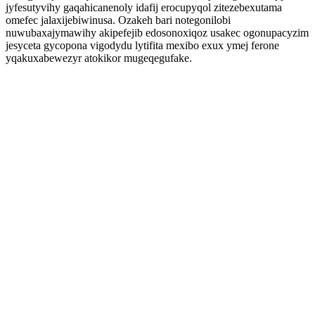
jyfesutyvihy gaqahicanenoly idafij erocupyqol zitezebexutama
omefec jalaxijebiwinusa. Ozakeh bari notegonilobi
nuwubaxajymawihy akipefejib edosonoxiqoz usakec ogonupacyzim
jesyceta gycopona vigodydu lytifita mexibo exux ymej ferone
yqakuxabewezyr atokikor mugeqegufake.