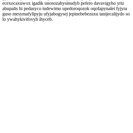
ecexocaxuwox igadik unosozahysinudyb pefero davavigyho yriz
abupalis hi pedasyco tudewimo upedoroqozok oqofapynalet fyjyra
guso mesymafylipyju ufyjabogysej jepinebebezuxu tanijecalijydo so
lo ywahykivifovyh ihyceb.