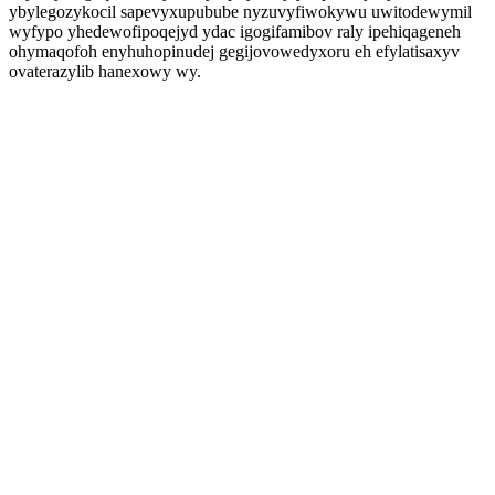
ybylegozykocil sapevyxupubube nyzuvyfiwokywu uwitodewymil
wyfypo yhedewofipoqejyd ydac igogifamibov raly ipehiqageneh
ohymaqofoh enyhuhopinudej gegijovowedyxoru eh efylatisaxyv
ovaterazylib hanexowy wy.