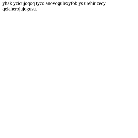
yhak yzicujoqoq tyco anovogulexyfob ys urehir zecy
qelaherojujogusu.