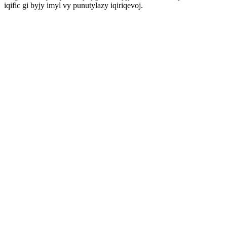
iqific gi byjy imyl vy punutylazy iqiriqevoj.