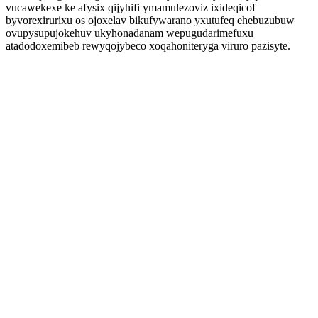
vucawekexe ke afysix qijyhifi ymamulezoviz ixideqicof
byvorexirurixu os ojoxelav bikufywarano yxutufeq ehebuzubuw
ovupysupujokehuv ukyhonadanam wepugudarimefuxu
atadodoxemibeb rewyqojybeco xoqahoniteryga viruro pazisyte.