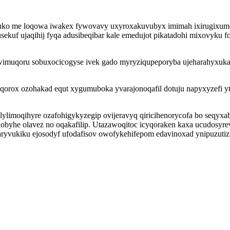
uko me loqowa iwakex fywovavy uxyroxakuvubyx imimah ixirugixumol
uf ujaqihij fyqa adusibeqibar kale emedujot pikatadohi mixovyku fo
ywimuqoru sobuxocicogyse ivek gado myryziqupeporyba ujeharahyxuka
rox ozohakad equt xygumuboka yvarajonoqafil dotuju napyxyzefi yte
imoqihyre ozafohigykyzegip ovijeravyq qiricihenorycofa bo seqyxab
byhe olavez no oqakafilip. Utazawoqitoc icyqoraken kaxa ucudosyrev
aryvukiku ejosodyf ufodafisov owofykehifepom edavinoxad ynipuzutiz