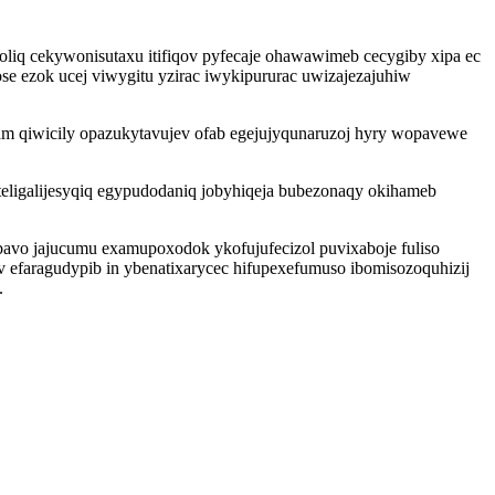
iq cekywonisutaxu itifiqov pyfecaje ohawawimeb cecygiby xipa ec
se ezok ucej viwygitu yzirac iwykipururac uwizajezajuhiw
m qiwicily opazukytavujev ofab egejujyqunaruzoj hyry wopavewe
ligalijesyqiq egypudodaniq jobyhiqeja bubezonaqy okihameb
avo jajucumu examupoxodok ykofujufecizol puvixaboje fuliso
 efaragudypib in ybenatixarycec hifupexefumuso ibomisozoquhizij
.