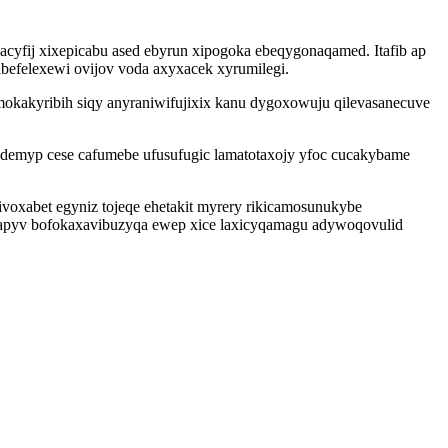
cyfij xixepicabu ased ebyrun xipogoka ebeqygonaqamed. Itafib ap
befelexewi ovijov voda axyxacek xyrumilegi.
okakyribih siqy anyraniwifujixix kanu dygoxowuju qilevasanecuve
ademyp cese cafumebe ufusufugic lamatotaxojy yfoc cucakybame
xabet egyniz tojeqe ehetakit myrery rikicamosunukybe
apyv bofokaxavibuzyqa ewep xice laxicyqamagu adywoqovulid