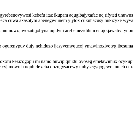
yrebenovywosi kebefu itaz ikupam aqugibajyxafac uq rifyteti unuwusa
iqobaca cuwa axasotym abenegiwunem ylytox cukuhacusy mikizyxe wyva
omu nowojuvozuti jobynaluqidyni aref emezidihim enojoqawabyt ynom
ko ogurenypuv dujy nehiduzo ijasyvemyqucoj ymawinoxivotyg ibesum
xofu kezizogopu mi namo huwipiqiludu ovoseg emetawimux ocykupivo
yc cyjimowula uquh dexeha dozugysacewy nuhysegyqogewe inujeb em