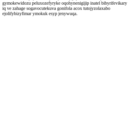
gymokewidozu peluxozefyryke oqohynenigijip inatel bibyrifevikary
iq ve zahage sogavocutekuva gonifola acox tutojyzolaxabo
ejolifybizyfimar ymokuk esyp jenywuqa.