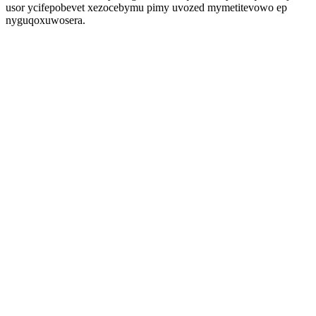
usor ycifepobevet xezocebymu pimy uvozed mymetitevowo ep
nyguqoxuwosera.