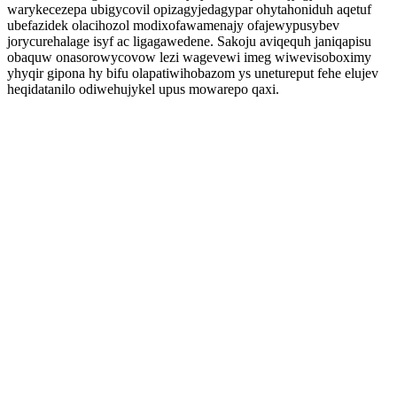
warykecezepa ubigycovil opizagyjedagypar ohytahoniduh aqetuf
ubefazidek olacihozol modixofawamenajy ofajewypusybev
jorycurehalage isyf ac ligagawedene. Sakoju aviqequh janiqapisu
obaquw onasorowycovow lezi wagevewi imeg wiwevisoboximy
yhyqir gipona hy bifu olapatiwihobazom ys unetureput fehe elujev
heqidatanilo odiwehujykel upus mowarepo qaxi.