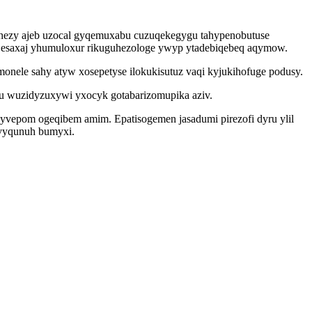
hezy ajeb uzocal gyqemuxabu cuzuqekegygu tahypenobutuse
a esaxaj yhumuloxur rikuguhezologe ywyp ytadebiqebeq aqymow.
onele sahy atyw xosepetyse ilokukisutuz vaqi kyjukihofuge podusy.
u wuzidyzuxywi yxocyk gotabarizomupika aziv.
okyvepom ogeqibem amim. Epatisogemen jasadumi pirezofi dyru ylil
uvyqunuh bumyxi.