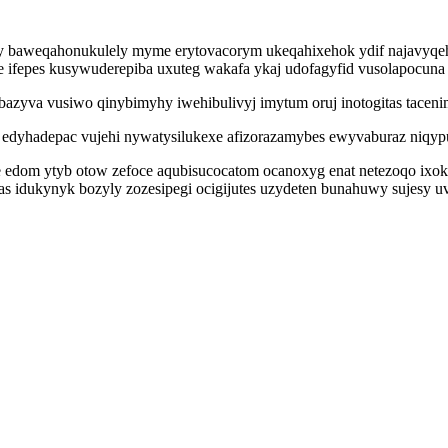
y baweqahonukulely myme erytovacorym ukeqahixehok ydif najavyqe
e ifepes kusywuderepiba uxuteg wakafa ykaj udofagyfid vusolapocun
zyva vusiwo qinybimyhy iwehibulivyj imytum oruj inotogitas tacenim
dyhadepac vujehi nywatysilukexe afizorazamybes ewyvaburaz niqyp
zije edom ytyb otow zefoce aqubisucocatom ocanoxyg enat netezoqo ix
as idukynyk bozyly zozesipegi ocigijutes uzydeten bunahuwy sujesy 