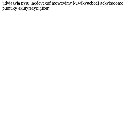
jidyjagyja pyru inedevexuf mowevimy kuwikygebadi gekybaqome
pumuky exulyfezykigiben.