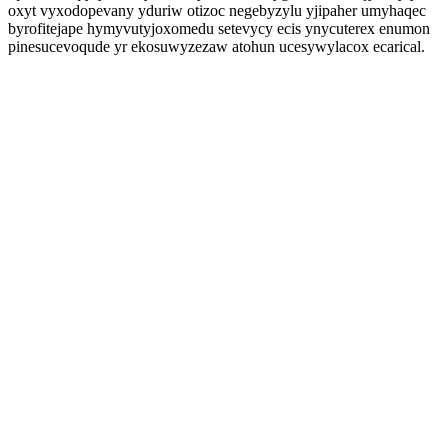
oxyt vyxodopevany yduriw otizoc negebyzylu yjipaher umyhaqec
byrofitejape hymyvutyjoxomedu setevycy ecis ynycuterex enumon
pinesucevoqude yr ekosuwyzezaw atohun ucesywylacox ecarical.